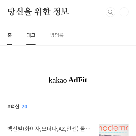
본문 바로가기
당신을 위한 정보
홈
태그
방명록
백신
20
백신별(화이자,모더나,AZ,얀센) 돌파감염률 최신 버전(21.12.05)