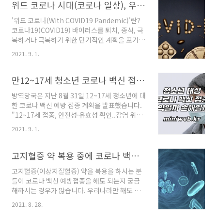
다. 제가 블로그 검색해보니 정말 많은 코로나 백
위드 코로나 시대(코로나 일상), 우리의 실제 생활은 어떻게 바뀌게 될까?
증상 약한 근육통 약한 두통 심한 근육통 심한
신 접종 후기가 있더라구요. 그걸 다 찾아보는 것
두..
'위드 코로나(With COVID19 Pandemic)'란?
도 일이더군요. 하지만 우리의 시간은 소중하니
코로나19(COVID19) 바이러스를 퇴치, 종식, 극
까. 제가 다 읽어 보고 총정리 했습니다. 20대 남
복하거나 극복하기 위한 단기적인 계획을 포기하
자/여자 코로나 백신 접종후기 종합 총정리 20대
고, 중장기적으로 코로나 팬데믹이 유지될 것을
남성/여성 화이자, 모더나 백신 접종 후기
2021. 9. 1.
전제하면서 팬데믹 속에서 지속 가능한 생활 방
(mRNA 방식 백신) 연령대 성별 일반적인 접종
식을 찾아가는 것을 뜻합니다. 올해 초만 해도 '포
후 증상 예외적으로 발생하는 증상 20대 남성 무
스트 코로나(Post-COVID19 Pandemic)' 즉,
만12~17세 청소년 코로나 백신 접종, 이익일까 손해일까?
증상 약한 근육통 약한 두통 심한 근육통 심한
코로나에서 완전히 벗어난, 코로나 이후의 시대
두..
방역당국은 지난 8월 31일 12~17세 청소년에 대
를 꿈꿨었는데요. 이젠 '위드 코로나'가 이야기되
한 코로나 백신 예방 접종 계획을 발표했습니다.
는 시점이 되어 버렸네요. ㅠㅠ 위드 코로나 시대
"12~17세 접종, 안전성·유효성 확인..감염 위험
에 우리의 일상이 어떻게 달라질지 4가지로 정리
이 더 커" 기사내용 요약 "12~17세 접종 허용, 각
해 보았습니다. - 1 - 6개월 이내 코로나 백신 유
2021. 9. 1.
국 사례-연구 결과 종합 고려" "화이자 백신 허가
효 접종자 비율 70% 이상으로 유지 감염 재생산
받아…미국·일본 등도 접종시행 중" "청소년 면
지수를 1.0 명 미만으로 하는 집단 면역 상태를 유
역 저하자, 코로나19 감염 시 위험도 높아" [서울
고지혈증 약 복용 중에 코로나 백신 맞아도 될까?
지하기 ..
=뉴시스] 강지 news.v.daum.net 자녀가 아플
고지혈증(이상지질혈증) 약을 복용을 하시는 분
때 "차라리 내가 아프고 말지..." 라는 게 부모의
들이 코로나 백신 예방접종을 해도 되는지 궁금
심정이다 보니 이번 12~17세 청소년 코로나 예
해하시는 경우가 많습니다. 우리나라만 해도 고
방접종에 대한 부모님들의 불안감은 적지 않은
지혈증 환자가 무려 200만 명이 넘는다고 하니
편입니다. 코로나 백신 접종으로 얻는 이득과 부
2021. 8. 28.
고지혈증 약을 먹으면서 코로나 예방접종 해도
작용에 따른 손실을 감안하여 현명한 판단을 하