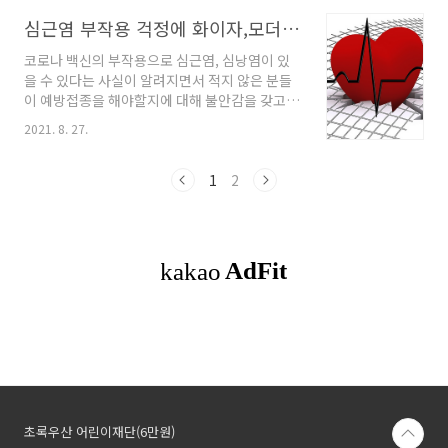
되는지 불안해 하는 분들의 숫자도 많으시겠죠.
셔야 하는데요. 12~17세 청소년 코로나 백신 예
쓸데없이 빙빙 돌려 말씀드리지 않고 결론만 말
심근염 부작용 걱정에 화이자,모더나 백신 접종이 망설여진다구요?
방접종의 득..
씀드리면, 고지혈증 약을 복용하면서 코로나 백
코로나 백신의 부작용으로 심근염, 심낭염이 있
신 접종해도 됩니다. 잠시 중단하실 필요조차 없
을 수 있다는 사실이 알려지면서 적지 않은 분들
습니다. 고지혈증 약의 대부분은 스타틴 계열 성
이 예방접종을 해야할지에 대해 불안감을 갖고
분으로서 크레스토정 리피토정 조코정 리바로 메
계신 것 같습니다. 이 글에서는 부작용에 대한 정
바로친 레스콜 로바스탄 등이 있습니다. 이 약들
2021. 8. 27.
확한 정보와 함께 그럼에도 예방접종을 하는 것
은 간에서 콜레스테롤이 합성되는 것을 막아주고
이 나을지에 대해 설명을 드리려고 합니다. 심근
간 세포 내에 콜레스테롤이 감소시키며 혈액 중
염, 심낭염? 심근염은 심장 근육에 염증이 생긴
1
2
에 떠다니는 LDL 콜레스테롤 및 중성지방의 수
것이고 심낭염은 심장을 싸고 있는 얇은 막 같은
치를 줄이는 역할을 하는데요..
주머니(낭)에 염증이 생긴 것입니다. 큰 차이는
없고, 그냥 심장 부위에 염증이 생긴 상태 라고 생
각하시면 됩니다. 내 증상이 심근염, 심낭염인가?
심근염/심낭염의 증상으로 가슴통증이나 호흡곤
란, 열, 오한, 근육통이나, 관절통 및 기운없음 등
이 있습니다. 그 중에서 가슴통증은 심근염/심낭
염 환자들이 호소하는 가장 일반적인 증상입니
다. 찌..
초록우산 어린이재단(6만원)