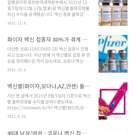
질병관리청 중앙방역대책본부에서 2021년 12
월 5일자(12월 13일 발표)로 백신별 돌파감염률
최신 수치를 공개했습니다. 백신 종류 돌파감염
률 8월 5일 8월 30일 10월 24일 12월 5일 아스
2021. 11. 9.
트라제네카(AZ) 0.031% 0.042% 0.112%
0.431% 화이자 0.012% 0.023% 0.046%
0.172% 얀센 0.066% 0.131% 0.288%
화이자 백신 접종자 80%가 겪게 되는 증상
0.547% 모더나 - 0.008% 0.006% 0.032% 교
다양한 코로나19(COVID-19) 백신 접종이 진행
차 접종 0.004% 0.019% 0.082% 0.279% 이
되고 있습니다. 지난 번에 각 백신별로 접종 후 증
번에도 역시 모더나 돌파감염률이 가장 낮네요.
상을 정리해드린 적이 있는데요. 코로나 백신별,
아래는 2021년 10월 24일 작성한 글입니다. 질
연령대별 접종 후기를 총정리했습니다. 어제 기
병관리청 중앙방역대책본부에서 2021년 10월
2021. 10. 3.
준으로 전국민의 57%가 1차 접종을 완료했다고
24일자(11월 2일 발표)로 백신별 돌파감염률 최
합니다. 많은 분들이 접종을 하신 만큼 접종 후기
신 수치를 공개했습니다. 백..
글도 쏟아져나오고 있는데요. 아직 접종을 못하
백신별(화이자,모더나,AZ,얀센) 돌파감염률 최신 버전
신 분들이 불안감에 찾아보시거나, 혹은
지난 번 글에서 2021년 8월 5일자 기준으로 백신
miniweb.kr 그 중에서 화이재 백신을 접종한
별 돌파감염율 수치를 알려드렸는데요.
100명의 후기를 분석한 결과 대략 80~85%가
https://miniweb.kr/97 백신별(화이자,모더
완벽하게 일치된 증상을 나타내는 것을 발견했습
나,AZ,얀센) 돌파감염률 코로나 백신을 맞으면
니다. 화이자 1차 접종 - 당일 - 접종 당일은 아무
2021. 9. 18.
끝날 줄 알았던 코로나19인데 백신 접종한 사람
런 증상이 없습니다. 주사를 맞는 부위도 큰 불편
이 코로나에 감염되는 돌파감염이 계속 늘어나면
함이 없습니다. 화이자 1차 접종 - 다음 날 - 37.0
서 곧 일상으로 복귀할 것이란 기대감도 점점 사
40대 남성/여성 - 코로나 백신 접종후기 총정리
~ 37.5도의 미열이 발생..