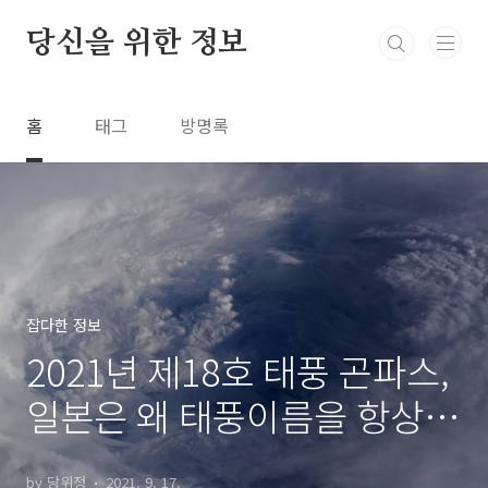
본문 바로가기
당신을 위한 정보
홈
태그
방명록
잡다한 정보
2021년 제18호 태풍 곤파스,
일본은 왜 태풍이름을 항상
별자리로 할까?
by 당위정
2021. 9. 17.