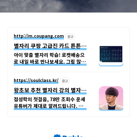
http://m.coupang.com
광고
별자리 쿠팡 고급진 카드 튼튼
바인더
아이 맞춤 별자리 학습! 로켓배송으
로 내일 바로 만나보세요. 그림 많은
쉬운 설명! 5세 아이도 이해 쏙쏙,
우주 흥미 UP.
https://soulclass.kr/
광고
왕초보 추천 별자리 강의 별자리
로 보는 나
점성학의 첫걸음, 78만 조회수 운세
유튜버가 제대로 알려드립니다. 별
자리로 나의 성향을 이해해보세요.