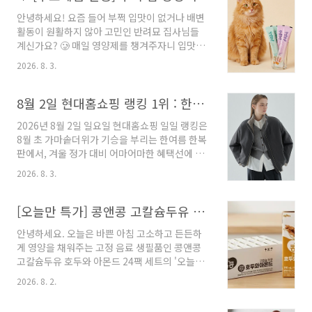
지만 쿠팡 최저가 및 네이버쇼핑 최저가 대비 훨
안녕하세요! 요즘 들어 부쩍 입맛이 없거나 배변
씬 저렴한 독보적인 단가에 풀렸습니다. 📌 가격
활동이 원활하지 않아 고민인 반려묘 집사님들
및 조건 비교 분석 (오늘만 특가) * 현대홈쇼핑 특
계신가요? 🥲 매일 영양제를 챙겨주자니 입맛이
가 : 6,900원 (100매 x 9팩 / 무료배송) * 쿠팡 최
까다로운 아이들은 거부하기 십상이고, 매번 개
저가 : 8,900원 * 네이버쇼핑 최저가 : 11,210원
2026. 8. 3.
별 구매하자니 부담스러우셨던 분들을 위해 특별
오픈마켓 최저가를 가볍게 파괴하는 단독 초특가
한 아이템을 소개해 드려요. 바로 현대홈쇼핑 스
입니다. 현대홈쇼핑 단독 특가 6,900원으로, 쿠
마일테스터로 직접 경험해 보실 수 있는 '짜먹는
8월 2일 현대홈쇼핑 랭킹 1위 : 한여름 폭염 뚫은 역시즌 모피의 위력, 리오벨 풀스킨 렉스퍼 리버서블 야상이 기록한 12.9%의 프리미엄 정상
팡 대비 ..
한입뚝딱 유산균 고양이 습식 간식 대용량 콤보
2026년 8월 2일 일요일 현대홈쇼핑 일일 랭킹은
15g x 60p'입니다. 이 제품은 기호성이 뛰어난
8월 초 가마솥더위가 기승을 부리는 한여름 한복
습식 간식 형태에 소화와 장 건강에 도움을 주는
판에서, 겨울 정가 대비 어마어마한 혜택선에 최
유산균을 쏙 담아낸 프리미엄 고양이 간식이에
고급 프리미엄 퍼(Fur) 아우터를 미리 선점하려
요. 기운 없이 지친 아이들에게 촉촉한 수분과 영
2026. 8. 3.
는 스마트 VIP 쇼퍼들의 역시즌 얼리버드 목적 구
양을 아낌없이 공급해 주어, 털결을 매끄럽게 정
매가 정상을 차지했습니다. 일요일 오전 8시 50
돈해 주고 맑고 깨끗한 투명 안색과 활력을 되찾
분 아침 프라임 타임에 라이브 방송된 [[방송에서
[오늘만 특가] 콩앤콩 고칼슘두유 호두와 아몬드 24팩 네이버 경유 최저가 비교
는 데 큰 도움을 줍니다. 텁텁하거나 두꺼운 잔여
만 20만원 세일 전고객 사은품] 리오벨 26 풀스
감 ..
안녕하세요. 오늘은 바쁜 아침 고소하고 든든하
킨 렉스퍼 리버서블 야상 자켓]은 실시간 구매지
게 영양을 채워주는 고정 음료 생필품인 콩앤콩
수 12.9%를 기록하며 일일 전체 1위에 당당히
고칼슘두유 호두와 아몬드 24팩 세트의 '오늘만
등극했습니다. 전날인 8월 1일 멜라밀라 버킷햇
특가' 정보를 소개해 드립니다. 식물성 단백질에
이 20.7%의 지표로 당장의 피서 잡화 화력을 보
2026. 8. 2.
고소한 호두와 아몬드, 뼈 건강을 위한 칼슘까지
여줬다면, 일요일 아침은 방송 단독 20만 원 할인
알차게 담아 온 가족이 부담 없이 마시기 좋은 인
이라는 기습적인 역시즌 혜택을 앞세운 50만 원