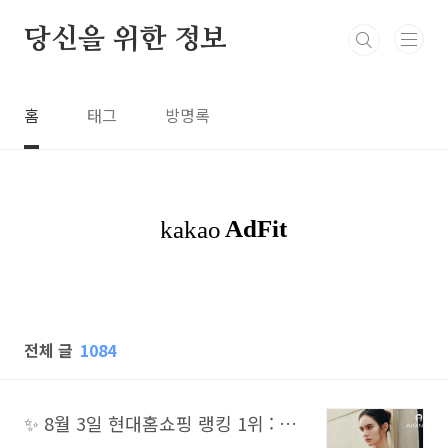
본문 바로가기
당신을 위한 정보
홈
태그
방명록
전체 글
1084
✨ 8월 3일 현대홈쇼핑 랭킹 1위 : 독일 명품 하우스의 블라우스형 긴팔 재입고, 아이그너 심볼 프린트 티셔츠가 기록한 19.6%의 품격 있는 정상 🏆