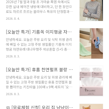
2026년 7월 말과 8월 초 가마솥 폭염 속에서도
강한 실내 에어컨 냉방에 대비하고, 단 한 장만으
로도 차르르 흐르는 블라우스 특유의 단정함과
독보적인 아우라를 연출할 수 있는 하이엔드 긴
2026. 8. 4.
팔 상의를 선점하려는 고관여 미즈 쇼퍼들의 폭
발적인 재입고 매진 주문이 정상을 차지했습니
다. 2026년 8월 3일 월요일 오전 7시 15분 주 초
[오늘만 특가] 기름쏙 이지헹굼 자연유래 대나무행주 10P 최저가 비교
아침 프라임 타임에 라이브 방송된 [[빅히트 재입
안녕하세요. 오늘은 주방 요리 및 식탁 위생 관리
고] 아이그너 26SS 심볼 프린트 티셔츠]는 실시
에 빠질 수 없는 고정 주방 생필품인 기름쏙 이지
간 구매지수 19.6%를 기록하며 일일 전체 1위에
헹굼 자연유래 대나무행주 색상혼합 (5+5 총
당당히 등극했습니다. 전날인 8월 2일 리오벨 렉
10P) 세트의 '오늘만 특가' 정보를 소개해 드립니
스퍼 야상 자켓이 12.9%의 지표로 역시즌 화력
2026. 8. 3.
다. 자연유래 대나무 섬유를 사용하여 흡수력이
을 보여줬다면, 월요일 아침은 완판 신화를 썼던
뛰어나고 물만으로도 기름때가 깔끔하게 헹궈지
독일 럭셔리 브랜드의 대표 블라우스형 긴팔 상
는 프리미엄 주방 행주인데요. 현재 현대홈쇼핑
[오늘만 특가] 휴홈 천연펄프 블랑 뽑아쓰는 키친타올 100매x9팩 최저가 비교
의를 9만 9천 원이라는 진정성 있는..
에서 오늘 자정까지만 쿠팡 최저가 대비 훨씬 저
안녕하세요. 오늘은 주방 요리 및 위생 관리에 빠
렴한 독보적인 단가에 풀렸습니다. 📌 가격 및 조
질 수 없는 고정 주방 생필품인 휴홈 천연펄프 블
건 비교 분석 (오늘만 특가) * 현대홈쇼핑 특가 :
랑 뽑아쓰는 키친타올 100매 x 9팩 세트의 '오늘
7,500원 (5+5 총 10P / 무료배송) * 쿠팡 최저가
만 특가' 정보를 소개해 드립니다. 100% 순수 천
: 10,060원 오픈마켓 최저가를 가볍게 파괴하는
2026. 8. 3.
연펄프를 사용하여 형광증백제 걱정 없이 음식물
단독 초특가입니다. 현대홈쇼핑 단독 특가 7,500
이나 식기에 안심하고 닿아도 되는 프리미엄 키
원으로, 쿠팡 대비 2,560원이나 더 저렴하게 가
친타올인데요. 현재 현대홈쇼핑에서 오늘 자정까
🧼 [무료체험 신청] 우리 집 냥냥이를 위한 간편 건강 간식! 짜먹는 한입뚝딱 유산균 고양이 습식 간식 대용량 콤보 🐾
져가실 수 있는 기..