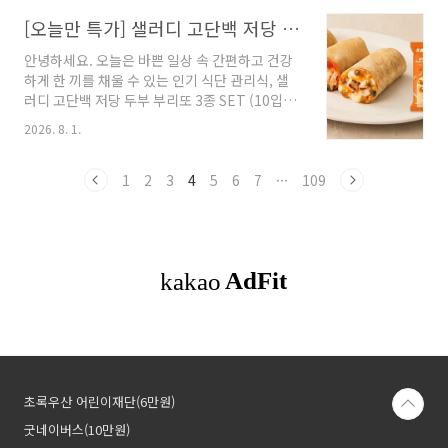
가심비 구매가 정상을 차지했습니다. 토요일 오
입니다. 2위 로고 프린트 윈드브레이커(40.7%)
전 11시 20분 주말 프라임 타임에 라이브 방송된
[오늘만 특가] 샐러디 고단백 저당 두부 부리또 3종 10입 네이버 경유 최저가 비교
는 실내 강력한 에어컨 냉방 및 기습..
[멜라밀라 소피아 시어서커 와이드 버킷햇]은 실
안녕하세요. 오늘은 바쁜 일상 속 간편하고 건강
시간 구매지수 20.7%를 기록하며 일일 전체 1위
하게 한 끼를 채울 수 있는 인기 식단 관리식, 샐
에 당당히 등극했습니다. 전날인 7월 31일 프리
러디 고단백 저당 두부 부리또 3종 SET (10입)의
마클라쎄 윈드브레이커가 40.7%의 대박 수치로
'오늘만 특가' 정보를 소개해 드립니다. 식품 전문
아우터 시장을 흔들었다면, 8월의 첫날 주말 오전
2026. 8. 1.
브랜드 샐러디의 기술력으로 당류는 줄이고 단백
은 4만 원대라는 부담 없는 단독 혜택가에 고품질
질은 꽉 채워 부담 없이 즐기기 좋은 프레시 부리
시어서커 엠보싱 와이드 챙을 선보인 서머 잡화
또인데요. 현재 현대홈쇼핑에서 오늘 자정까지만
1
2
3
4
5
6
7
···
109
카테고리가 안방 쇼핑가를 산뜻하게 ..
네이버 경유 할인을 적용하여 온라인 전 채널 통
틀어 가장 합리적인 단독 특가에 풀렸습니다. 📌
가격 및 조건 비교 분석 (오늘만 특가) * 현대홈쇼
핑 특가 : 35,900원 ➡️ 네이버 경유 링크 접속 시
최종 32,670원 (10입 대용량 / 무료배송) 현대홈
쇼핑 동일 상품을 네이버 경유 링크로 접속해서
구매할 경우 적용되는 32,670원 최종가로, 10입
대용량..
초록우산 어린이재단(6만원)
굿네이버스(10만원)