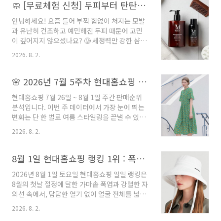
기 두유인데요. 현재 현대홈쇼핑에서 오늘 자정
🧼 [무료체험 신청] 두피부터 탄탄하게 케어하는 모지에프 헤어샴푸 + 헤어토닉 세트 🌿
대 프리미엄 럭셔리 모피 카테고리..
까지만 네이버 경유 할인을 적용하여 쿠팡 최저
안녕하세요! 요즘 들어 부쩍 힘없이 처지는 모발
가보다 훨씬 저렴한 독보적인 단가에 풀렸습니
과 유난히 건조하고 예민해진 두피 때문에 고민
다. 📌 가격 및 조건 비교 분석 (오늘만 특가) * 현
이 깊어지지 않으셨나요? 🥲 세정력만 강한 샴푸
대홈쇼핑 특가 : 9,900원 ➡️ 네이버 경유 링크 접
를 쓰자니 두피가 자극받아 더욱 푸석해지고, 모
속 시 최종 9,310원 (24팩 / 무료배송) * 쿠팡 최
2026. 8. 2.
발 끝까지 수분감과 영양이 전달되지 않아 고민
저가 : 11,900원 오픈마켓 최저가를 가볍게 파괴
이 많으셨던 분들을 위해 아주 특별한 헤어 홈케
하는 단독 초특가입니다. 현대홈쇼핑 동일 상품
어 세트를 소개해 드려요. 바로 현대홈쇼핑 스마
🌸 2026년 7월 5주차 현대홈쇼핑 판매순위 : 한 벌 완성 썸머 룩과 냉방·자외선 완벽 대비가 주도하는 '바캉스 극상공기' 주간
을 네이버 경유 링크로 접속..
일테스터로 직접 경험해 보실 수 있는 '모지에프
현대홈쇼핑 7월 26일 ~ 8월 1일 주간 판매순위
헤어샴푸 + 헤어토닉 세트'입니다. 이 세트는 두
분석입니다. 이번 주 데이터에서 가장 눈에 띄는
피 쌓인 노폐물과 유분기를 순하게 세정해 주는
변화는 단 한 벌로 여름 스타일링을 끝낼 수 있는
샴푸와, 답답하고 자극받은 두피에 즉각적인 영
원피스의 독보적인 정상 등극입니다. 주간 판매 1
양과 보습을 더해주는 헤어토닉의 꿀조합 구성이
2026. 8. 2.
위 올라카일리 플로라 티어드 원피스 1종(구매지
에요. 지치고 메마른 두피 바탕에 깊은 영양과 수
수 100%)은 100%라는 완벽한 구매지수를 기
분을 아낌없이 공급해 주어 거칠어진 모발 결을
록하며 1위에 올랐습니다. 화사한 플라워 패턴과
8월 1일 현대홈쇼핑 랭킹 1위 : 폭염 속 피어난 엠보싱의 청량함, 멜라밀라 소피아 시어서커 와이드 버킷햇이 기록한 20.7%의 알찬 정상
탄탄하게 정돈하고, 톤 다운되고 지친 안색과 두
부드럽게 퍼지는 티어드 실루엣이 한여름 휴가철
피 결을 속부터..
2026년 8월 1일 토요일 현대홈쇼핑 일일 랭킹은
바캉스 룩 및 무더위 속 데일리 룩 수요를 완벽히
8월의 첫날 절정에 달한 가마솥 폭염과 강렬한 자
매료시킨 결과입니다. 5위 올라카일리 akon 토
외선 속에서, 답답한 열기 없이 얼굴 전체를 넓게
트백(30.9%) 역시 브랜드 특유의 감성을 공유하
가려주며 민낯도 세련되게 보정해 주는 하이엔드
며 세트 매치 수요를 끌어올렸습니다. 프리마클
2026. 8. 2.
서머 모자를 선점하려는 스마트 쇼퍼들의 실속형
라쎄 브랜드의 전방위적인 상위권 싹쓸이도 돋보