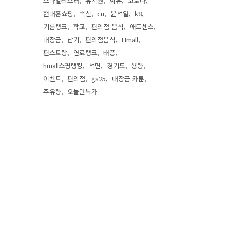
스마일테스터
유치원
씨유
코로나
현대홈쇼핑
백신
cu
윤석열
k8
기름탱크
학교
편의점 음식
애드센스
대장금
납기
편의점음식
Hmall
편스토랑
연료탱크
태풍
hmall쇼핑랭킹
석면
경기도
용량
이벤트
편의점
gs25
대장금 카툰
주유량
오늘만특가