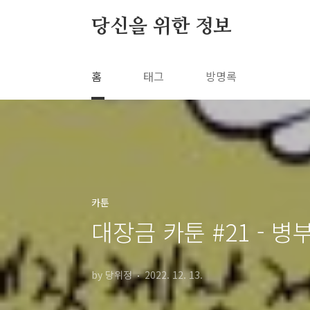
본문 바로가기
당신을 위한 정보
홈
태그
방명록
카툰
대장금 카툰 #21 - 
by 당위정
2022. 12. 13.