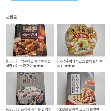
(0)
관련글
[GS25] 그릭슈바인 로스트치킨
[GS25] 이가자연면 쫀득감자 수
히말라야 소금구이 ★★★
제비 ★★★
[GS25] 심플리쿡 통마늘 삼겹수
[GS25] 달콤한 소스에 쫄깃한