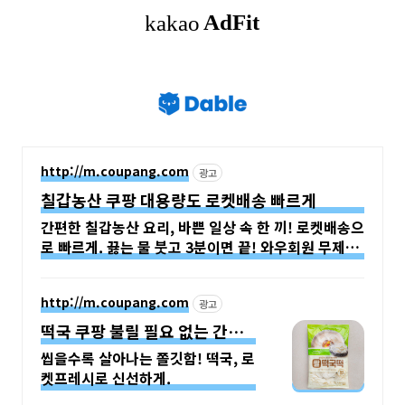
http://m.coupang.com
광고
칠갑농산 쿠팡 대용량도 로켓배송 빠르게
간편한 칠갑농산 요리, 바쁜 일상 속 한 끼! 로켓배송으
로 빠르게. 끓는 물 붓고 3분이면 끝! 와우회원 무제한
무료배송으로 만나보세요.
http://m.coupang.com
광고
떡국 쿠팡 불릴 필요 없는 간편
조리
씹을수록 살아나는 쫄깃함! 떡국, 로
켓프레시로 신선하게.