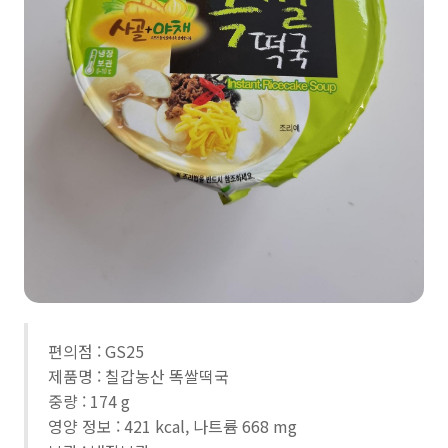
편의점 : GS25
제품명 : 칠갑농산 똑쌀떡국
중량 : 174 g
영양 정보 : 421 kcal, 나트륨 668 mg