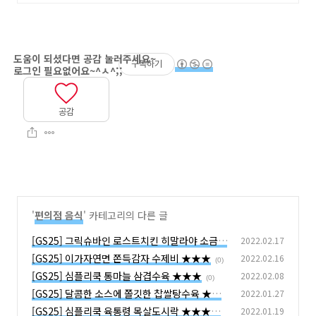
구독하기
공감
'
편의점 음식
' 카테고리의 다른 글
[GS25] 그릭슈바인 로스트치킨 히말라야 소금구
2022.02.17
이 ★★★
[GS25] 이가자연면 쫀득감자 수제비 ★★★
2022.02.16
(0)
(0)
[GS25] 심플리쿡 통마늘 삼겹수육 ★★★
2022.02.08
(0)
[GS25] 달콤한 소스에 쫄깃한 찹쌀탕수육 ★★
2022.01.27
[GS25] 심플리쿡 육통령 목살도시락 ★★★★
2022.01.19
(0)