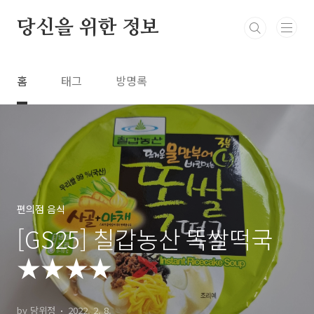
본문 바로가기
당신을 위한 정보
홈
태그
방명록
편의점 음식
[GS25] 칠갑농산 똑쌀떡국
★★★★
by 당위정
2022. 2. 8.